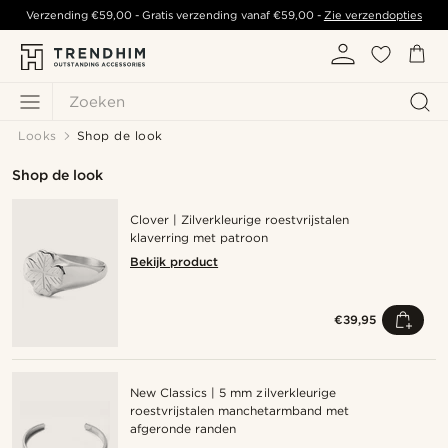
Verzending
€59,00
- Gratis verzending vanaf
€59,00
-
Zie verzendopties
Zoeken
Looks
Shop de look
Shop de look
Clover | Zilverkleurige roestvrijstalen
klaverring met patroon
Bekijk product
€39,95
New Classics | 5 mm zilverkleurige
roestvrijstalen manchetarmband met
afgeronde randen