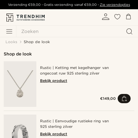
Verzending
€59,00
- Gratis verzending vanaf
€59,00
-
Zie verzendopties
Zoeken
Looks
Shop de look
Shop de look
Rustic | Ketting met kegelhanger van
ongecoat ruw 925 sterling zilver
Bekijk product
€149,00
Rustic | Eenvoudige rustieke ring van
925 sterling zilver
Bekijk product