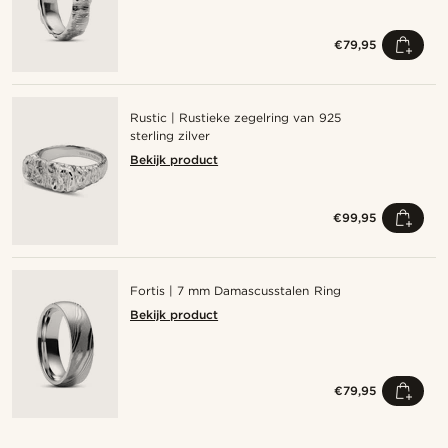
€79,95
Rustic | Rustieke zegelring van 925
sterling zilver
Bekijk product
€99,95
Fortis | 7 mm Damascusstalen Ring
Bekijk product
€79,95
Shop de look
Sho