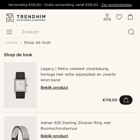
Verzending
€59,00
- Gratis verzending vanaf
€59,00
-
Zie verzendopties
Zoeken
Looks
Shop de look
Shop de look
Legacy | Retro vierkant zilverkleurig
horloge met witte wijzerplaat en zwarte
leren band
Bekijk product
€119,00
Adrian 925 Sterling Zilveren Ring met
Boomschorstextuur
Bekijk product