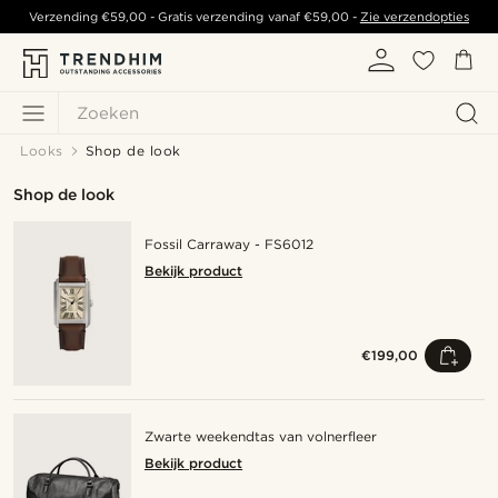
Verzending
€59,00
- Gratis verzending vanaf
€59,00
-
Zie verzendopties
Zoeken
Looks
Shop de look
Shop de look
Fossil Carraway - FS6012
Bekijk product
€199,00
Zwarte weekendtas van volnerfleer
Bekijk product