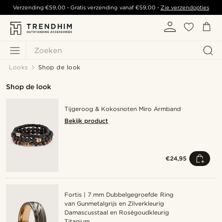
Verzending
€59,00
- Gratis verzending vanaf
€59,00
-
Zie verzendopties
Zoeken
Looks
Shop de look
Shop de look
Tijgeroog & Kokosnoten Miro Armband
Bekijk product
€24,95
Fortis | 7 mm Dubbelgegroefde Ring
van Gunmetalgrijs en Zilverkleurig
Damascusstaal en Roségoudkleurig
Titanium