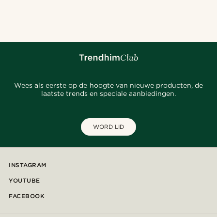
@daniigarciia01
@jaimedeelgado
@daniigarciia01
@seb_reyneke_
@christophercharles
@kyrosh.piroz
@marcossapere
@jaimedeelgado
@daniigarciia01
@muki_mmm
@kentvpham
Wees als eerste op de hoogte van nieuwe producten, de
laatste trends en speciale aanbiedingen.
WORD LID
INSTAGRAM
YOUTUBE
FACEBOOK