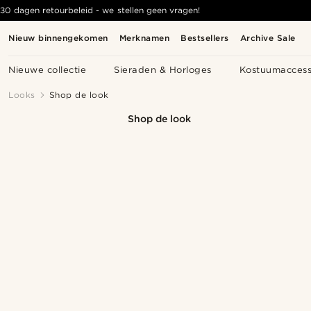
30 dagen retourbeleid - we stellen geen vragen!
Nieuw binnengekomen
Merknamen
Bestsellers
Archive Sale
Nieuwe collectie
Sieraden & Horloges
Kostuumaccess
Looks
Shop de look
Shop de look