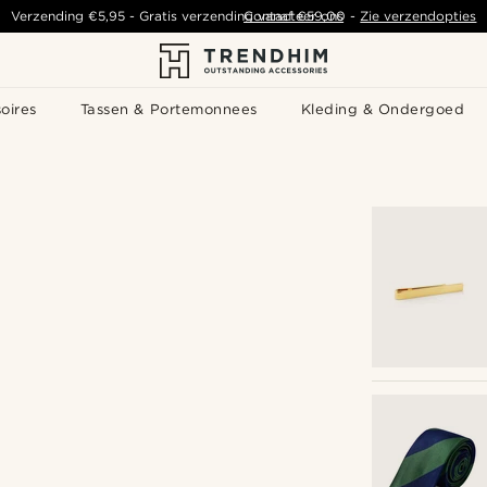
Verzending
€5,95
- Gratis verzending vanaf
Contacteer ons
€59,00
-
Zie verzendopties
oires
Tassen & Portemonnees
Kleding & Ondergoed