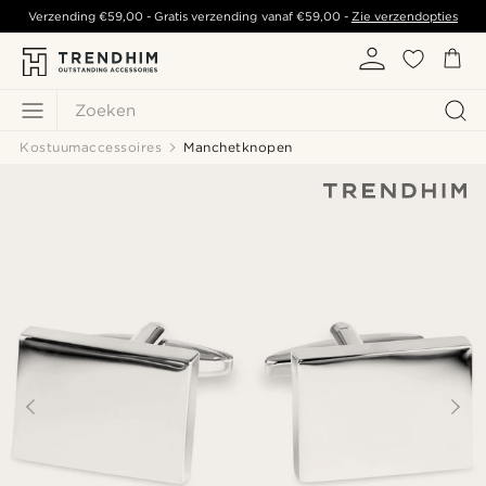
Verzending
€59,00
- Gratis verzending vanaf
€59,00
-
Zie verzendopties
Zoeken
Kostuumaccessoires
Manchetknopen