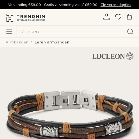
Verzending
€59,00
- Gratis verzending vanaf
€59,00
-
Zie verzendopties
Zoeken
Armbanden
Leren armbanden