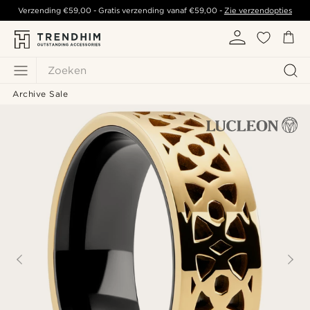
Verzending
€59,00
- Gratis verzending vanaf
€59,00
-
Zie verzendopties
Zoeken
Archive Sale