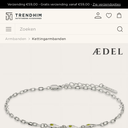
Verzending
€59,00
- Gratis verzending vanaf
€59,00
-
Zie verzendopties
Zoeken
Armbanden
Kettingarmbanden