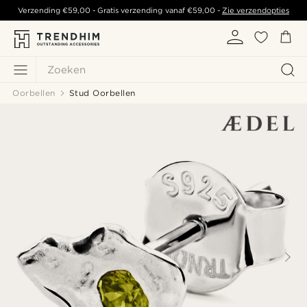
Verzending
€59,00
- Gratis verzending vanaf
€59,00
-
Zie verzendopties
Zoeken
Oorbellen
Stud Oorbellen