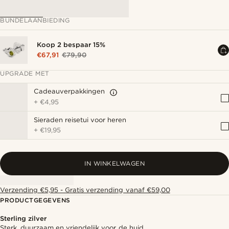
BUNDELAANBIEDING
Koop 2 bespaar 15%
€67,91
€79,90
UPGRADE MET
Cadeauverpakkingen
+
€4,95
Sieraden reisetui voor heren
+
€19,95
IN WINKELWAGEN
Verzending €5,95 - Gratis verzending vanaf €59,00
PRODUCTGEGEVENS
Sterling zilver
Sterk, duurzaam en vriendelijk voor de huid