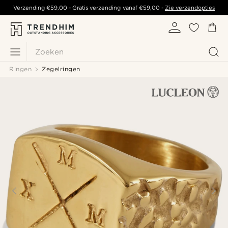
Verzending
€59,00
- Gratis verzending vanaf
€59,00
-
Zie verzendopties
Zoeken
Ringen
Zegelringen