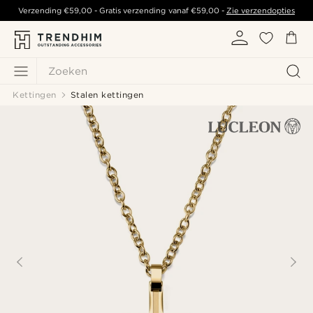
Verzending
€59,00
- Gratis verzending vanaf
€59,00
-
Zie verzendopties
Zoeken
Kettingen
Stalen kettingen