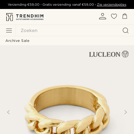
Verzending
€59,00
- Gratis verzending vanaf
€59,00
-
Zie verzendopties
Zoeken
Archive Sale