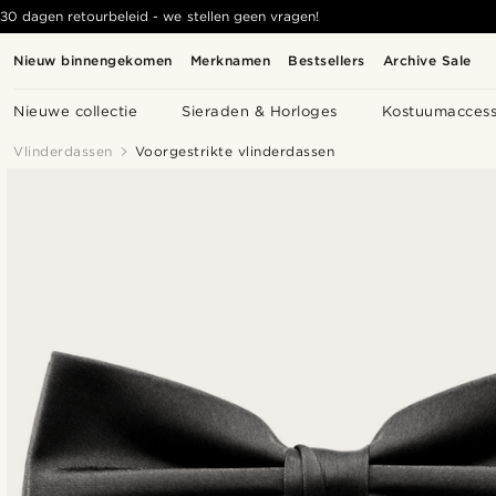
30 dagen retourbeleid - we stellen geen vragen!
Nieuw binnengekomen
Merknamen
Bestsellers
Archive Sale
Nieuwe collectie
Sieraden & Horloges
Kostuumaccess
Vlinderdassen
Voorgestrikte vlinderdassen