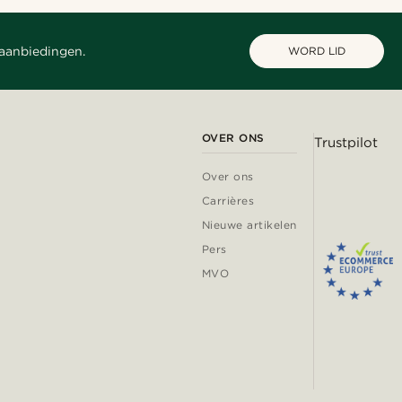
 aanbiedingen.
WORD LID
OVER ONS
Trustpilot
Over ons
Carrières
Nieuwe artikelen
Pers
MVO