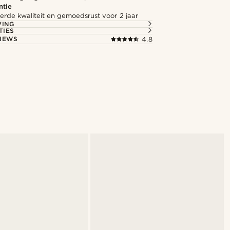
ntie
rde kwaliteit en gemoedsrust voor 2 jaar
VING
TIES
IEWS
4.8