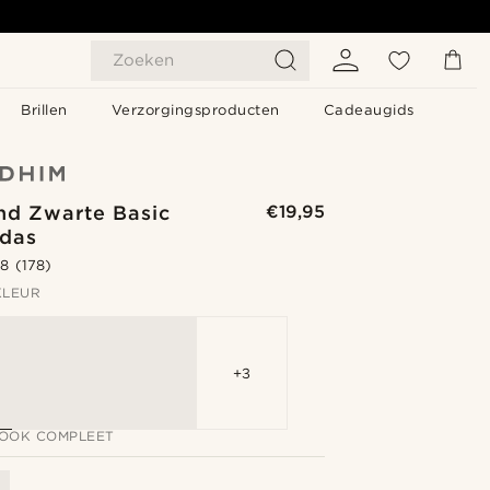
Zoeken
Brillen
Verzorgingsproducten
Cadeaugids
nd Zwarte Basic
€19,95
rdas
.8
(178)
KLEUR
+3
LOOK COMPLEET