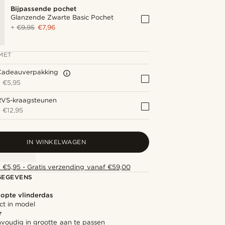
Bijpassende pochet
Glanzende Zwarte Basic Pochet
+
€9,95
€7,96
MET
Cadeauverpakking
+
€5,95
RVS-kraagsteunen
+
€12,95
IN WINKELWAGEN
 €5,95 - Gratis verzending vanaf €59,00
GEGEVENS
opte vlinderdas
ect in model
r
nvoudig in grootte aan te passen