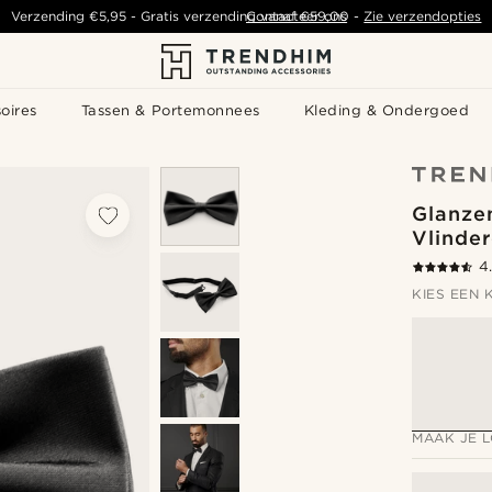
Verzending
€5,95
- Gratis verzending vanaf
Contacteer ons
€59,00
-
Zie verzendopties
oires
Tassen & Portemonnees
Kleding & Ondergoed
Glanze
Vlinde
4
KIES EEN 
MAAK JE 