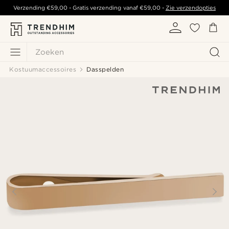
Verzending
€59,00
- Gratis verzending vanaf
€59,00
-
Zie verzendopties
Zoeken
Kostuumaccessoires
Dasspelden