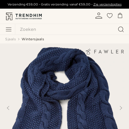
Verzending
€59,00
- Gratis verzending vanaf
€59,00
-
Zie verzendopties
Zoeken
Sjaals
Wintersjaals