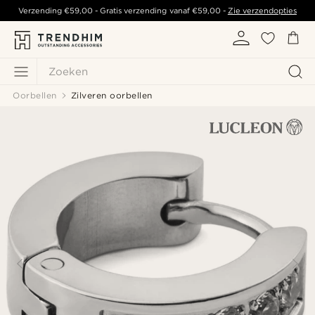
Verzending
€59,00
- Gratis verzending vanaf
€59,00
-
Zie verzendopties
Zoeken
Oorbellen
Zilveren oorbellen