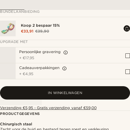
BUNDELAANBIEDING
Koop 2 bespaar 15%
€33,91
€39,90
UPGRADE MET
Persoonlijke gravering
+
€17,95
Cadeauverpakkingen
+
€4,95
IN WINKELWAGEN
Verzending €5,95 - Gratis verzending vanaf €59,00
PRODUCTGEGEVENS
Chirurgisch staal
Zacht voor de huid en bestand tegen roest en verkleuring