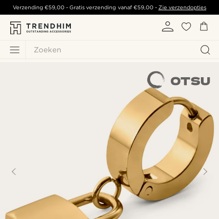
Verzending
€59,00
- Gratis verzending vanaf
€59,00
-
Zie verzendopties
Zoeken