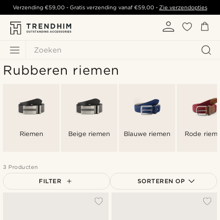
Verzending
€59,00
- Gratis verzending vanaf
€59,00
-
Zie verzendopties
Zoeken
Rubberen riemen
Riemen
Beige riemen
Blauwe riemen
Rode riem
3 Producten
FILTER
SORTEREN OP
Populairste
Nieuwste