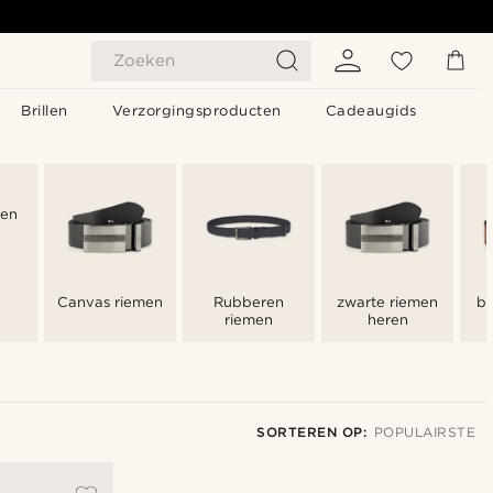
Zoeken
Brillen
Verzorgingsproducten
Cadeaugids
men
Canvas riemen
Rubberen
zwarte riemen
br
riemen
heren
SORTEREN OP:
POPULAIRSTE
Populairste