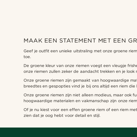
MAAK EEN STATEMENT MET EEN G
Trendhim
(2)
Geef je outfit een unieke uitstraling met onze groene riem
toe.
De groene kleur van onze riemen voegt een vleugje frisheid
onze riemen zullen zeker de aandacht trekken en je look n
Onze groene riemen zijn gemaakt van hoogwaardige materi
€
€
breedtes en gespopties vind je bij ons altijd een riem die b
Onze groene riemen zijn niet alleen modieus, maar ook fun
hoogwaardige materialen en vakmanschap zijn onze rie
Of je nu kiest voor een effen groene riem of een riem me
zien dat je oog hebt voor detail en stijl.