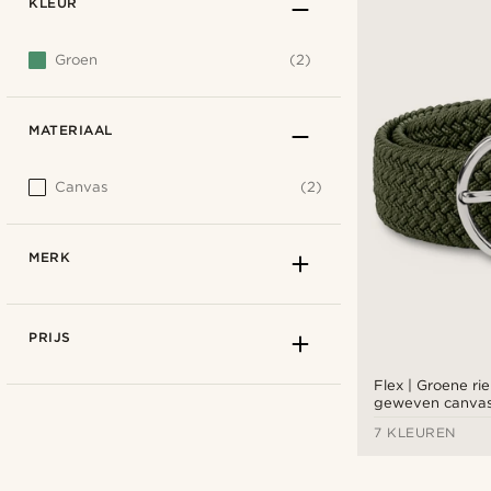
KLEUR
Groen
(2)
MATERIAAL
Canvas
(2)
MERK
PRIJS
Flex | Groene ri
geweven canva
7 KLEUREN