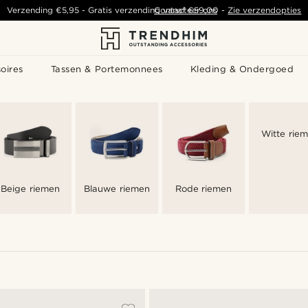
Verzending
€5,95
- Gratis verzending vanaf
Contacteer ons
€59,00
-
Zie verzendopties
oires
Tassen & Portemonnees
Kleding & Ondergoed
Witte rie
Beige riemen
Blauwe riemen
Rode riemen