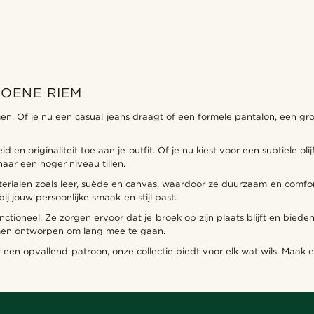
ROENE RIEM
en. Of je nu een casual jeans draagt of een formele pantalon, een groe
 en originaliteit toe aan je outfit. Of je nu kiest voor een subtiele o
aar een hoger niveau tillen.
alen zoals leer, suède en canvas, waardoor ze duurzaam en comfortab
ij jouw persoonlijke smaak en stijl past.
ctioneel. Ze zorgen ervoor dat je broek op zijn plaats blijft en biede
men ontworpen om lang mee te gaan.
t een opvallend patroon, onze collectie biedt voor elk wat wils. Maa