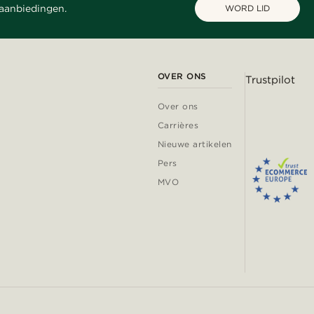
 aanbiedingen.
WORD LID
OVER ONS
Trustpilot
Over ons
Carrières
Nieuwe artikelen
Pers
MVO