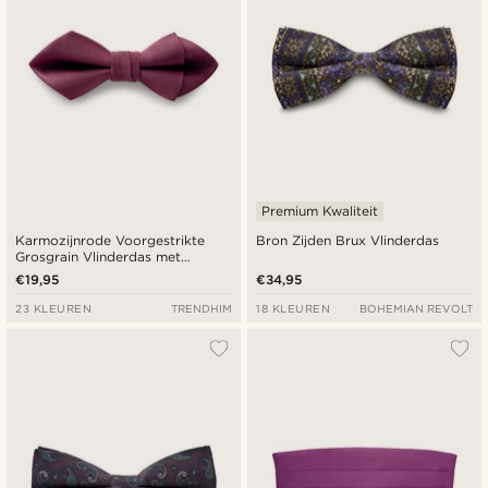
Premium Kwaliteit
Karmozijnrode Voorgestrikte
Bron Zijden Brux Vlinderdas
Grosgrain Vlinderdas met
Ruitvormige Punt
€19,95
€34,95
23 KLEUREN
TRENDHIM
18 KLEUREN
BOHEMIAN REVOLT