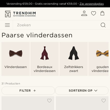
Verzending
€59,00
- Gratis verzending vanaf
€59,00
-
Zie verzendopties
Zoeken
Paarse vlinderdassen
Vlinderdassen
Bordeaux
Zelfstrikkers
gouden
vlinderdassen
zwart
vlinderdas
31 Producten
FILTER
SORTEREN OP
Populairste
Nieuwste