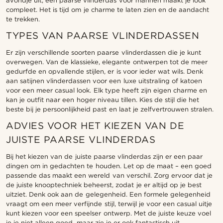
avondje uit, een paarse vlinderdas voor mannen maakt je look
compleet. Het is tijd om je charme te laten zien en de aandacht
te trekken.
TYPES VAN PAARSE VLINDERDASSEN
Er zijn verschillende soorten paarse vlinderdassen die je kunt
overwegen. Van de klassieke, elegante ontwerpen tot de meer
gedurfde en opvallende stijlen, er is voor ieder wat wils. Denk
aan satijnen vlinderdassen voor een luxe uitstraling of katoen
voor een meer casual look. Elk type heeft zijn eigen charme en
kan je outfit naar een hoger niveau tillen. Kies de stijl die het
beste bij je persoonlijkheid past en laat je zelfvertrouwen stralen.
ADVIES VOOR HET KIEZEN VAN DE
JUISTE PAARSE VLINDERDAS
Bij het kiezen van de juiste paarse vlinderdas zijn er een paar
dingen om in gedachten te houden. Let op de maat – een goed
passende das maakt een wereld van verschil. Zorg ervoor dat je
de juiste knooptechniek beheerst, zodat je er altijd op je best
uitziet. Denk ook aan de gelegenheid. Een formele gelegenheid
vraagt om een meer verfijnde stijl, terwijl je voor een casual uitje
kunt kiezen voor een speelser ontwerp. Met de juiste keuze voel
je je niet alleen goed, maar zie je er ook fantastisch uit.