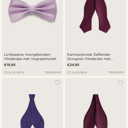
Lichtpaarse Voorgebonden
Karmozijnrode Zelfbinder
Vlinderdas met Visgraatmotief
Grosgrain Vlinderdas met
Ruitvormige Punt
€19,95
€24,95
23 KLEUREN
TRENDHIM
23 KLEUREN
TRENDHIM