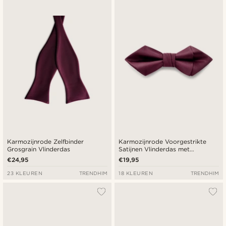
Karmozijnrode Zelfbinder
Karmozijnrode Voorgestrikte
Grosgrain Vlinderdas
Satijnen Vlinderdas met
Ruitvormige Punt
€24,95
€19,95
23 KLEUREN
TRENDHIM
18 KLEUREN
TRENDHIM