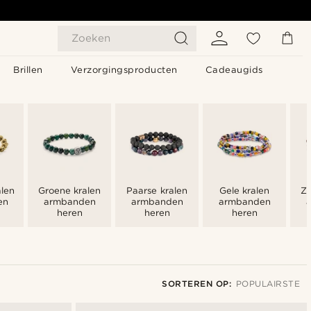
Zoeken
Brillen
Verzorgingsproducten
Cadeaugids
len
Groene kralen
Paarse kralen
Gele kralen
Zw
en
armbanden
armbanden
armbanden
heren
heren
heren
SORTEREN OP:
POPULAIRSTE