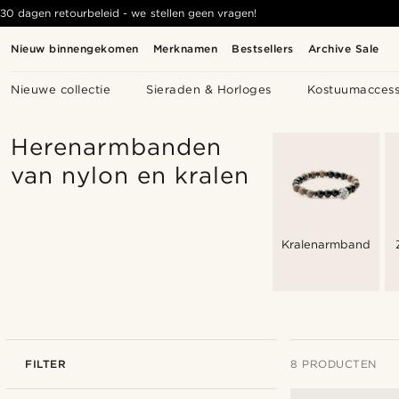
30 dagen retourbeleid - we stellen geen vragen!
Nieuw binnengekomen
Merknamen
Bestsellers
Archive Sale
Nieuwe collectie
Sieraden & Horloges
Kostuumaccess
Herenarmbanden
van nylon en kralen
Kralenarmbanden
FILTER
8 PRODUCTEN