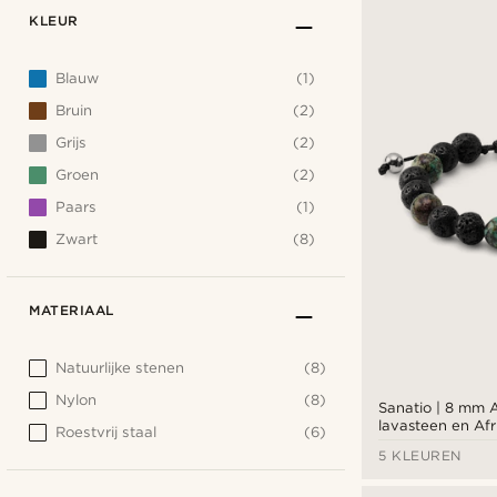
KLEUR
Blauw
(1)
Bruin
(2)
Grijs
(2)
Groen
(2)
Paars
(1)
Zwart
(8)
MATERIAAL
Natuurlijke stenen
(8)
Nylon
(8)
Sanatio | 8 mm
lavasteen en Afr
Roestvrij staal
(6)
5 KLEUREN