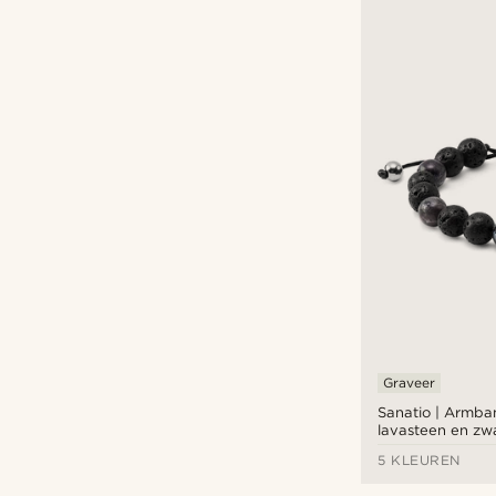
€
€
Soorten personalisatie
Graveren
(1)
Graveer
Sanatio | Armba
lavasteen en zwa
van 8 mm
5 KLEUREN