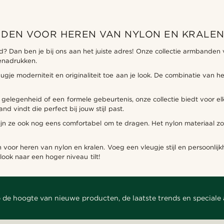
DEN VOOR HEREN VAN NYLON EN KRALE
d? Dan ben je bij ons aan het juiste adres! Onze collectie armbanden
benadrukken.
je moderniteit en originaliteit toe aan je look. De combinatie van 
elegenheid of een formele gebeurtenis, onze collectie biedt voor elk
nd vindt die perfect bij jouw stijl past.
ijn ze ook nog eens comfortabel om te dragen. Het nylon materiaal zor
or heren van nylon en kralen. Voeg een vleugje stijl en persoonlijkhei
ook naar een hoger niveau tilt!
 de hoogte van nieuwe producten, de laatste trends en speciale