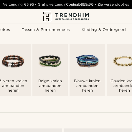
Verzending
€5,95
- Gratis verzending vanaf
Contacteer ons
€59,00
-
Zie verzendopties
oires
Tassen & Portemonnees
Kleding & Ondergoed
Zilveren kralen
Beige kralen
Blauwe kralen
Gouden kra
armbanden
armbanden
armbanden
armband
heren
heren
heren
heren