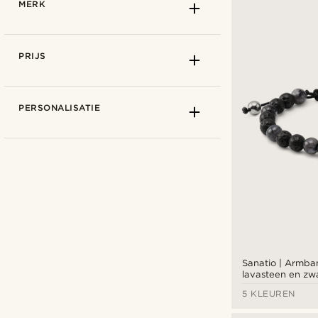
MERK
PRIJS
PERSONALISATIE
Arkai
(8)
Sanatio | Armba
lavasteen en zwa
van 6 mm
5 KLEUREN