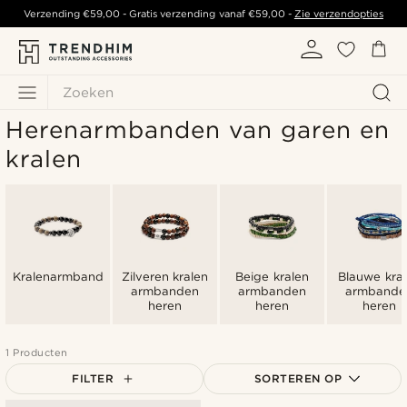
Verzending
€59,00
- Gratis verzending vanaf
€59,00
-
Zie verzendopties
Zoeken
Herenarmbanden van garen en
kralen
Kralenarmbanden
Zilveren kralen
Beige kralen
Blauwe kra
armbanden
armbanden
armbande
heren
heren
heren
1 Producten
FILTER
SORTEREN OP