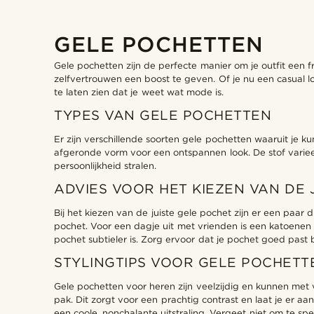
GELE POCHETTEN
Gele pochetten zijn de perfecte manier om je outfit een fr
zelfvertrouwen een boost te geven. Of je nu een casual loo
te laten zien dat je weet wat mode is.
TYPES VAN GELE POCHETTEN
Er zijn verschillende soorten gele pochetten waaruit je k
afgeronde vorm voor een ontspannen look. De stof varieert 
persoonlijkheid stralen.
ADVIES VOOR HET KIEZEN VAN DE 
Bij het kiezen van de juiste gele pochet zijn er een paa
pochet. Voor een dagje uit met vrienden is een katoenen
pochet subtieler is. Zorg ervoor dat je pochet goed past bi
STYLINGTIPS VOOR GELE POCHET
Gele pochetten voor heren zijn veelzijdig en kunnen met
pak. Dit zorgt voor een prachtig contrast en laat je er aa
een coole, nonchalante uitstraling. Vergeet niet om te spe