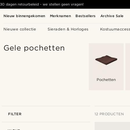
30 dagen retourbeleid - we stellen geen vragen!
Nieuw binnengekomen
Merknamen
Bestsellers
Archive Sale
Nieuwe collectie
Sieraden & Horloges
Kostuumaccess
Gele pochetten
Pochetten
FILTER
12 PRODUCTEN