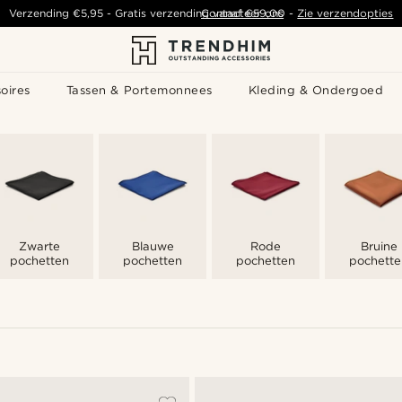
Verzending
€5,95
- Gratis verzending vanaf
Contacteer ons
€59,00
-
Zie verzendopties
oires
Tassen & Portemonnees
Kleding & Ondergoed
Zwarte
Blauwe
Rode
Bruine
pochetten
pochetten
pochetten
pochette