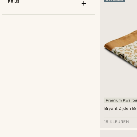
PRIJS
Bohemian Revolt
(5)
Tailor Toki
(3)
Premium Kwalitei
Trendhim
(4)
Bryant Zijden B
18 KLEUREN
€
€