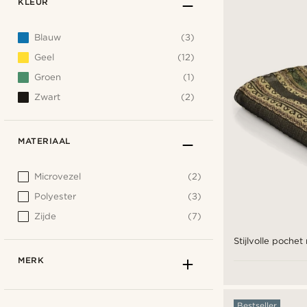
KLEUR
Blauw
(3)
Geel
(12)
Groen
(1)
Zwart
(2)
MATERIAAL
Microvezel
(2)
Polyester
(3)
Zijde
(7)
Stijlvolle pochet
MERK
Bestseller