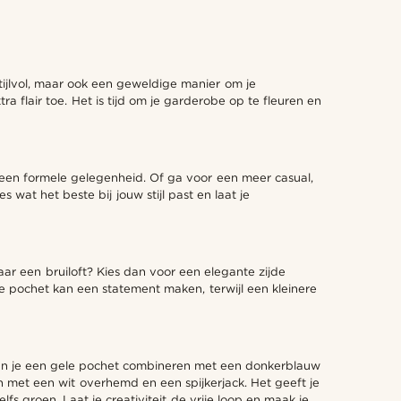
 stijlvol, maar ook een geweldige manier om je
a flair toe. Het is tijd om je garderobe op te fleuren en
or een formele gelegenheid. Of ga voor een meer casual,
 wat het beste bij jouw stijl past en laat je
ar een bruiloft? Kies dan voor een elegante zijde
e pochet kan een statement maken, terwijl een kleinere
 kun je een gele pochet combineren met een donkerblauw
gen met een wit overhemd en een spijkerjack. Het geeft je
s groen. Laat je creativiteit de vrije loop en maak je