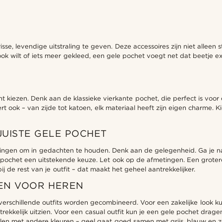
isse, levendige uitstraling te geven. Deze accessoires zijn niet alleen
k wilt of iets meer gekleed, een gele pochet voegt net dat beetje extr
unt kiezen. Denk aan de klassieke vierkante pochet, die perfect is vo
ook – van zijde tot katoen, elk materiaal heeft zijn eigen charme. Kies
JUISTE GELE POCHET
r dingen om in gedachten te houden. Denk aan de gelegenheid. Ga je na
 pochet een uitstekende keuze. Let ook op de afmetingen. Een groter
j de rest van je outfit – dat maakt het geheel aantrekkelijker.
TEN VOOR HEREN
 verschillende outfits worden gecombineerd. Voor een zakelijke look
ntrekkelijk uitzien. Voor een casual outfit kun je een gele pochet dra
len met andere kleuren – geel gaat goed samen met grijs, blauw en zelf