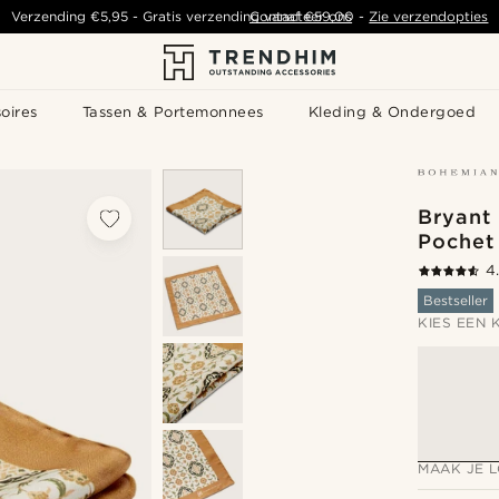
Verzending
€5,95
- Gratis verzending vanaf
Contacteer ons
€59,00
-
Zie verzendopties
oires
Tassen & Portemonnees
Kleding & Ondergoed
Bryant 
Pochet
4
Bestseller
KIES EEN 
MAAK JE 