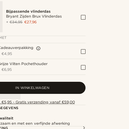
Bijpassende vlinderdas
Bryant Zijden Brux Vlinderdas
+
€34,95
€27,96
MET
Cadeauverpakking
+
€4,95
rijze Vilten Pochethouder
+
€6,95
IN WINKELWAGEN
 €5,95 - Gratis verzending vanaf €59,00
GEGEVENS
aliteit
rzaam en met een verfijnde afwerking
VING