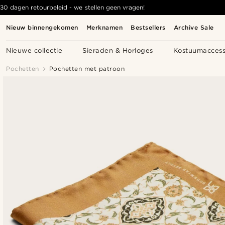
30 dagen retourbeleid - we stellen geen vragen!
Nieuw binnengekomen
Merknamen
Bestsellers
Archive Sale
Nieuwe collectie
Sieraden & Horloges
Kostuumaccess
Pochetten
Pochetten met patroon