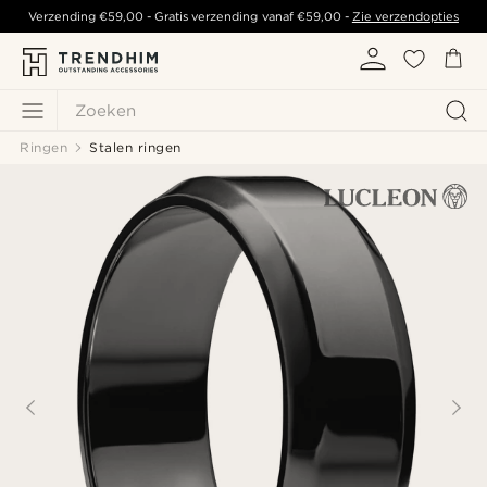
Verzending
€59,00
- Gratis verzending vanaf
€59,00
-
Zie verzendopties
Zoeken
Ringen
Stalen ringen