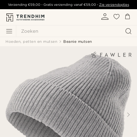
Verzending
€59,00
- Gratis verzending vanaf
€59,00
-
Zie verzendopties
Zoeken
Hoeden, petten en mutsen
Beanie mutsen