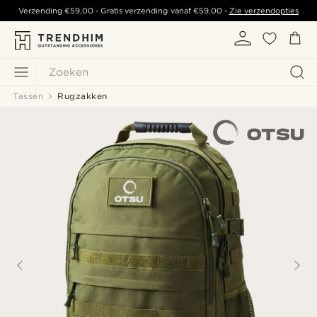
Verzending
€59,00
- Gratis verzending vanaf
€59,00
-
Zie verzendopties
Zoeken
Tassen
Rugzakken