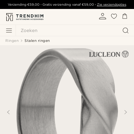
Verzending
€59,00
- Gratis verzending vanaf
€59,00
-
Zie verzendopties
Zoeken
Ringen
Stalen ringen