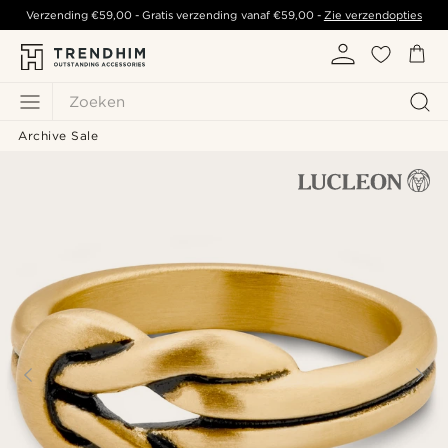
Verzending
€59,00
- Gratis verzending vanaf
€59,00
-
Zie verzendopties
Zoeken
Archive Sale