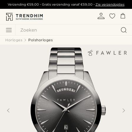
Verzending
€59,00
- Gratis verzending vanaf
€59,00
-
Zie verzendopties
Zoeken
Horloges
Polshorloges