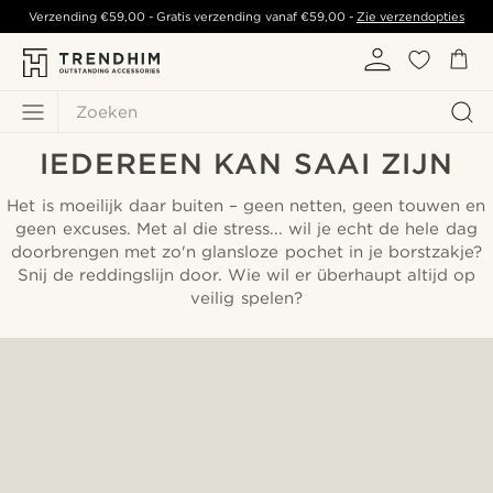
Verzending
€59,00
- Gratis verzending vanaf
€59,00
-
Zie verzendopties
Zoeken
IEDEREEN KAN SAAI ZIJN
Het is moeilijk daar buiten – geen netten, geen touwen en
geen excuses. Met al die stress... wil je echt de hele dag
doorbrengen met zo'n glansloze pochet in je borstzakje?
Snij de reddingslijn door. Wie wil er überhaupt altijd op
veilig spelen?