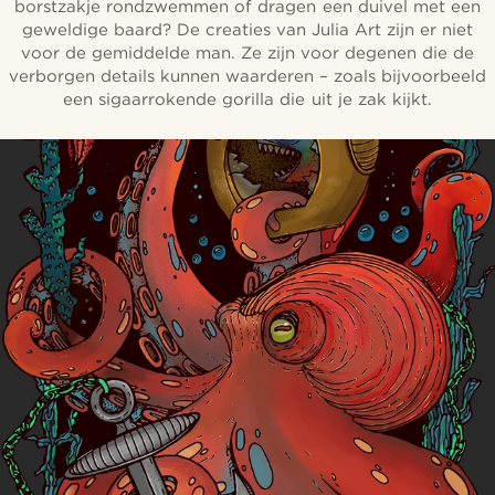
borstzakje rondzwemmen of dragen een duivel met een
geweldige baard? De creaties van Julia Art zijn er niet
voor de gemiddelde man. Ze zijn voor degenen die de
verborgen details kunnen waarderen – zoals bijvoorbeeld
een sigaarrokende gorilla die uit je zak kijkt.