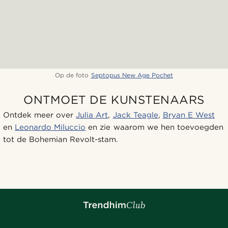
Op de foto
Septopus New Age Pochet
ONTMOET DE KUNSTENAARS
Ontdek meer over
Julia Art
,
Jack Teagle
,
Bryan E West
en
Leonardo Miluccio
en zie waarom we hen toevoegden
tot de Bohemian Revolt-stam.