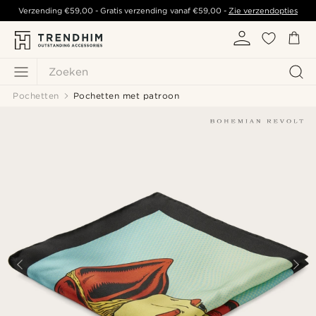
Verzending
€59,00
- Gratis verzending vanaf
€59,00
-
Zie verzendopties
Zoeken
Pochetten
Pochetten met patroon