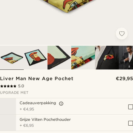
Liver Man New Age Pochet
€29,95
5.0
UPGRADE MET
Cadeauverpakking
+
€4,95
Grijze Vilten Pochethouder
+
€6,95