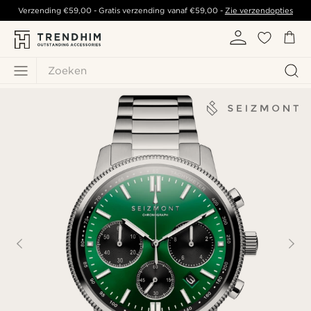
Verzending
€59,00
- Gratis verzending vanaf
€59,00
-
Zie verzendopties
Zoeken