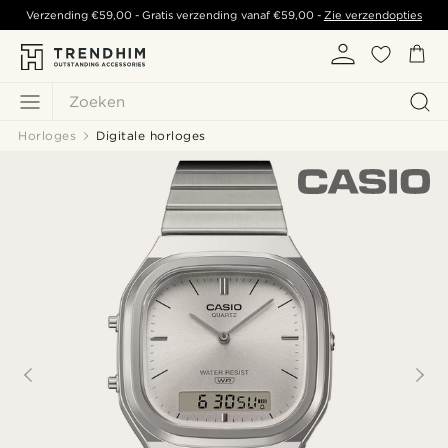
Verzending
€59,00
- Gratis verzending vanaf
€59,00
-
Zie verzendopties
Zoeken
Horloges
Digitale horloges