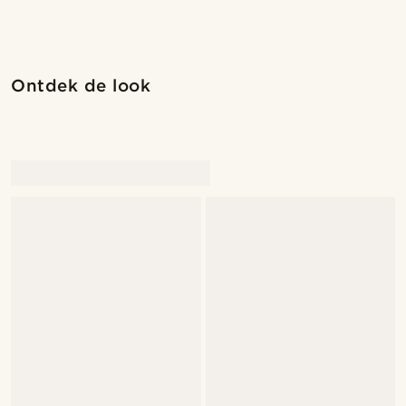
Ontdek de look
@Antoncarlestam
@Antoncarlestam