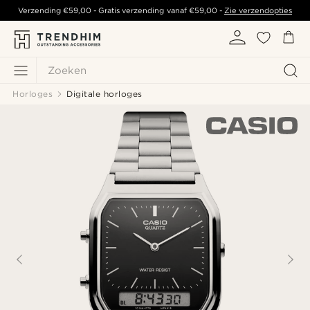
Verzending
€59,00
- Gratis verzending vanaf
€59,00
-
Zie verzendopties
Zoeken
Horloges
Digitale horloges