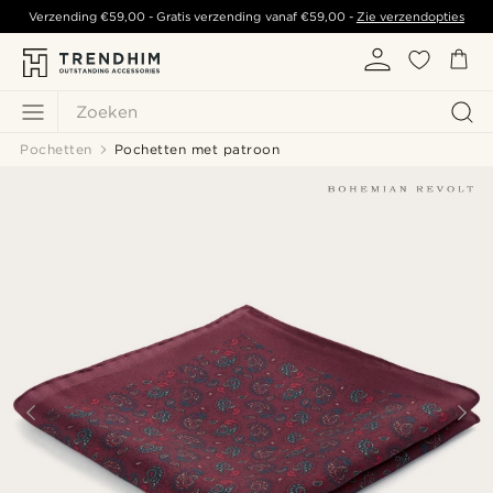
Verzending
€59,00
- Gratis verzending vanaf
€59,00
-
Zie verzendopties
Zoeken
Pochetten
Pochetten met patroon