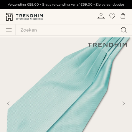
Verzending
€59,00
- Gratis verzending vanaf
€59,00
-
Zie verzendopties
Zoeken