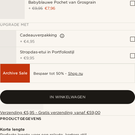
Babyblauwe Pochet van Grosgrain
+
€9,95
€7,96
UPGRADE MET
Cadeauverpakking
+
€4,95
Stropdas-etui in Portfoliostijl
+
€9,95
Archive Sale
Bespaar tot 50% -
Shop nu
IN WINKELWAGEN
Verzending €5,95 - Gratis verzending vanaf €59,00
PRODUCTGEGEVENS
Korte lengte
Perfecte lengte voor een relaxte, kortere stijl