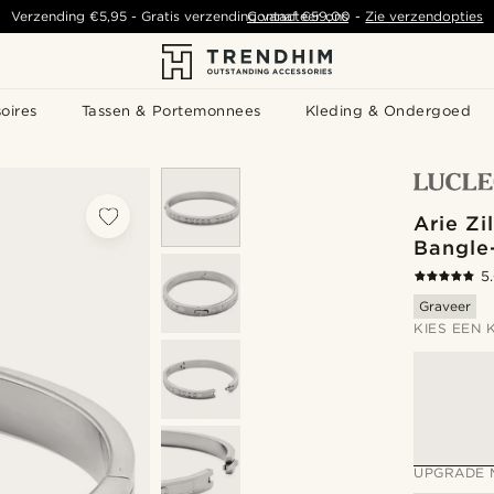
Verzending
€5,95
- Gratis verzending vanaf
Contacteer ons
€59,00
-
Zie verzendopties
oires
Tassen & Portemonnees
Kleding & Ondergoed
Arie Zi
Bangle
5
Graveer
KIES EEN 
UPGRADE 