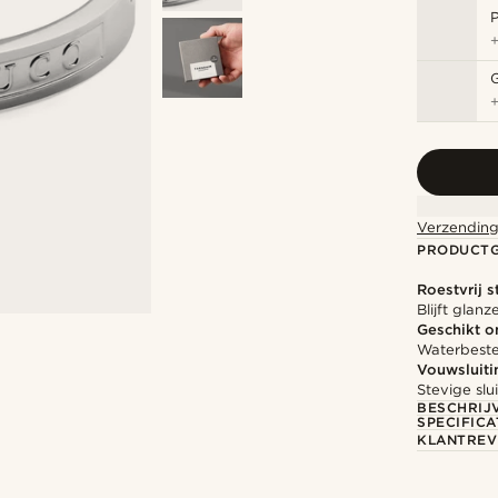
P
Verzending
PRODUCT
Roestvrij s
Blijft glan
Geschikt 
Waterbesten
Vouwsluiti
Stevige slu
BESCHRIJ
SPECIFICA
KLANTREV