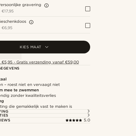
ersoonlijke gravering
+
€17,95
Geschenkdoos
+
€6,95
KIES MAAT
 €5,95 - Gratis verzending vanaf €59,00
GEGEVENS
taal
zen – roest niet en vervaagt niet
om mee te zwemmen
dig zonder kwaliteitsverlies
ng
iting die gemakkelijk vast te maken is
VING
TIES
IEWS
5.0