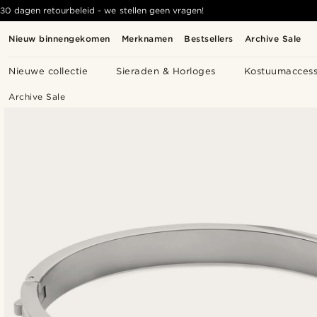
30 dagen retourbeleid - we stellen geen vragen!
Nieuw binnengekomen
Merknamen
Bestsellers
Archive Sale
Nieuwe collectie
Sieraden & Horloges
Kostuumaccess
Archive Sale