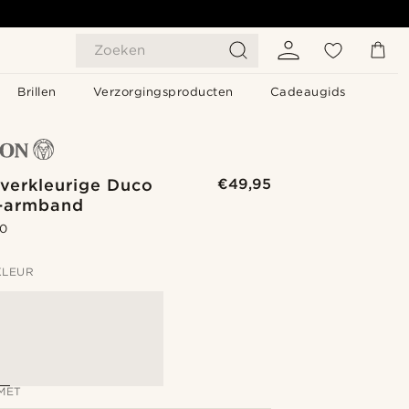
Zoeken
Brillen
Verzorgingsproducten
Cadeaugids
lverkleurige Duco
€49,95
-armband
.0
KLEUR
MET