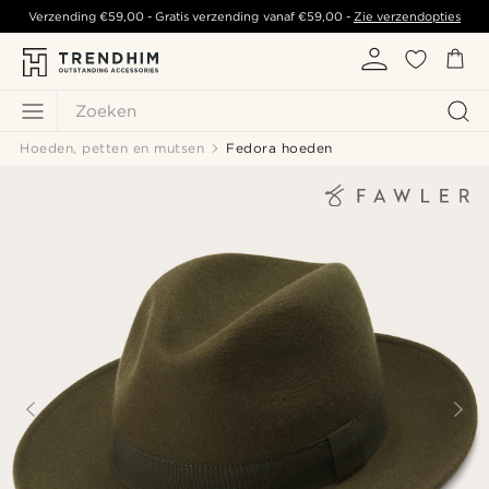
Verzending
€59,00
- Gratis verzending vanaf
€59,00
-
Zie verzendopties
Zoeken
Hoeden, petten en mutsen
Fedora hoeden