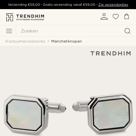
Verzending
€59,00
- Gratis verzending vanaf
€59,00
-
Zie verzendopties
Zoeken
Kostuumaccessoires
Manchetknopen