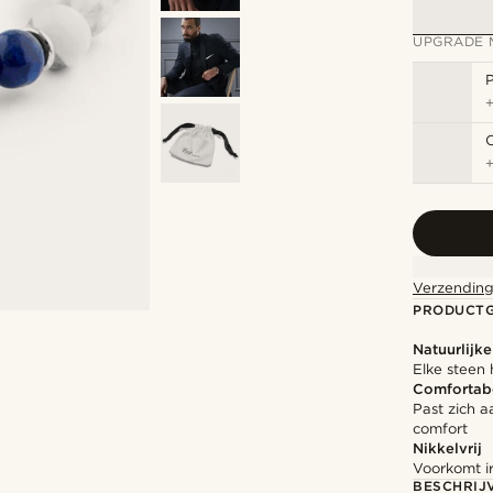
UPGRADE 
P
Verzending
PRODUCT
Natuurlijk
Elke steen 
Comfortab
Past zich a
comfort
Nikkelvrij
Voorkomt ir
BESCHRIJ