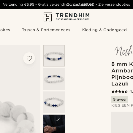
Verzending
€5,95
- Gratis verzending vanaf
Contacteer ons
€59,00
-
Zie verzendopties
oires
Tassen & Portemonnees
Kleding & Ondergoed
8 mm K
Armban
Pijnbo
Lazuli
4
Graveer
KIES EEN 