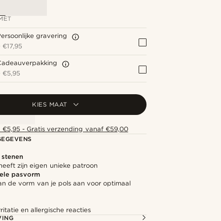
MET
ersoonlijke gravering
+
€17,95
Cadeauverpakking
+
€5,95
KIES MAAT
 €5,95 - Gratis verzending vanaf €59,00
GEGEVENS
e stenen
heeft zijn eigen unieke patroon
ele pasvorm
an de vorm van je pols aan voor optimaal
ritatie en allergische reacties
VING