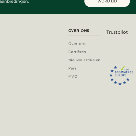
 aanbiedingen.
WORD LID
OVER ONS
Trustpilot
Over ons
Carrières
Nieuwe artikelen
Pers
MVO