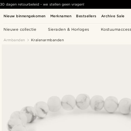
30 dagen retourbeleid - we stellen geen vragen!
Nieuw binnengekomen
Merknamen
Bestsellers
Archive Sale
Nieuwe collectie
Sieraden & Horloges
Kostuumaccess
Armbanden
Kralenarmbanden