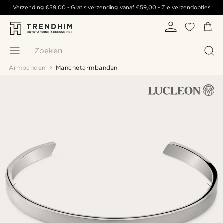
Verzending
€59,00
- Gratis verzending vanaf
€59,00
-
Zie verzendopties
Zoeken
Armbanden
Manchetarmbanden