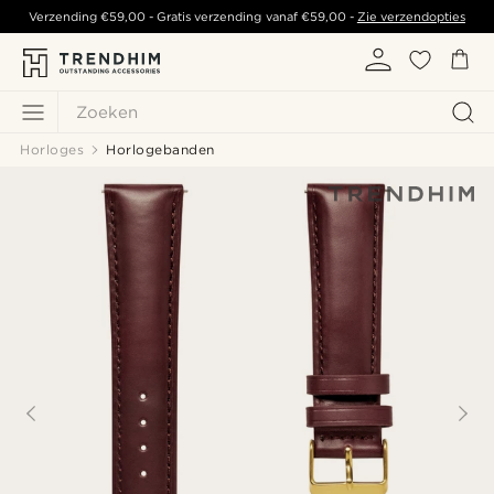
Verzending
€59,00
- Gratis verzending vanaf
€59,00
-
Zie verzendopties
Zoeken
Horloges
Horlogebanden