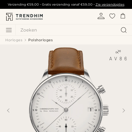
Verzending
€59,00
- Gratis verzending vanaf
€59,00
-
Zie verzendopties
Zoeken
Horloges
Polshorloges