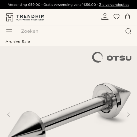
Verzending
€59,00
- Gratis verzending vanaf
€59,00
-
Zie verzendopties
Zoeken
Archive Sale