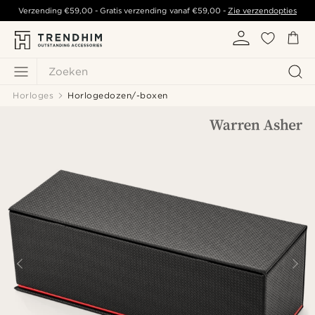
Verzending
€59,00
- Gratis verzending vanaf
€59,00
-
Zie verzendopties
Zoeken
Horloges
Horlogedozen/-boxen