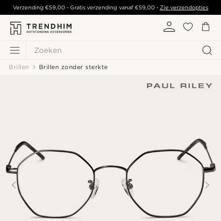
Verzending
€59,00
- Gratis verzending vanaf
€59,00
-
Zie verzendopties
Zoeken
Brillen
Brillen zonder sterkte